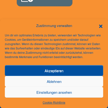
Zustimmung verwalten
Um dir ein optimales Erlebnis zu bieten, verwenden wir Technologien wie
Cookies, um Geräteinformationen zu speichern und/oder darauf
zuzugreifen. Wenn du diesen Technologien zustimmst, können wir Daten
wie das Surfverhalten oder eindeutige IDs auf dieser Website verarbeiten.
Rechtliches
Wenn du deine Zustimmung nicht erteilst oder zurückziehst, können
bestimmte Merkmale und Funktionen beeinträchtigt werden.
Impressum
Datenschutzerklärung
Akzeptieren
AGB
Cookie-Richtlinie (EU)
Ablehnen
Einstellungen ansehen
© 2026 Große Bornheimer Karneval-Gesellschaft "Stutzer" 1910 e.V.
Theme by
SiteOrigin
Cookie-Richtlinie