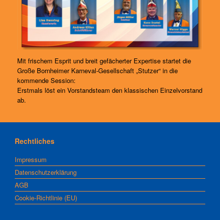
Mit frischem Esprit und breit gefächerter Expertise startet die
Große Bornheimer Karneval-Gesellschaft „Stutzer“ in die
kommende Session:
Erstmals löst ein Vorstandsteam den klassischen Einzelvorstand
ab.
Rechtliches
Impressum
Datenschutzerklärung
AGB
Cookie-Richtlinie (EU)