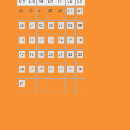
Mo
Die
Mi
Do
Fr
Sa
So
25
26
27
28
29
01
02
03
04
05
06
07
08
09
10
11
12
13
14
15
16
17
18
19
20
21
22
23
24
25
26
27
28
29
30
31