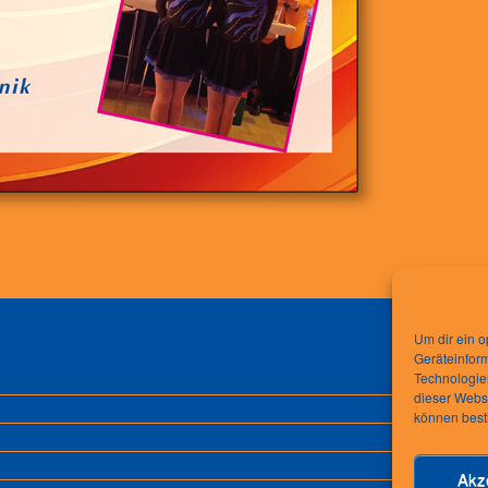
Um dir ein o
Geräteinfor
Technologien
dieser Websi
können best
Akz