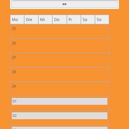
>>
Mo
Die
Mi
Do
Fr
Sa
So
25
26
27
28
29
01
02