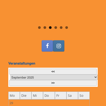
Veranstaltungen
<<
>>
Mo
Die
Mi
Do
Fr
Sa
So
29