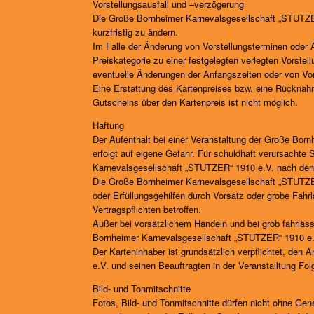
Vorstellungsausfall und –verzögerung
Die Große Bornheimer Karnevalsgesellschaft „STUTZER
kurzfristig zu ändern.
Im Falle der Änderung von Vorstellungsterminen oder A
Preiskategorie zu einer festgelegten verlegten Vorste
eventuelle Änderungen der Anfangszeiten oder von Vors
Eine Erstattung des Kartenpreises bzw. eine Rücknah
Gutscheins über den Kartenpreis ist nicht möglich.
Haftung
Der Aufenthalt bei einer Veranstaltung der Große Bo
erfolgt auf eigene Gefahr. Für schuldhaft verursacht
Karnevalsgesellschaft „STUTZER“ 1910 e.V. nach den 
Die Große Bornheimer Karnevalsgesellschaft „STUTZER“
oder Erfüllungsgehilfen durch Vorsatz oder grobe Fahr
Vertragspflichten betroffen.
Außer bei vorsätzlichem Handeln und bei grob fahrlässi
Bornheimer Karnevalsgesellschaft „STUTZER“ 1910 e.V
Der Karteninhaber ist grundsätzlich verpflichtet, d
e.V. und seinen Beauftragten in der Veranstalltung Folg
Bild- und Tonmitschnitte
Fotos, Bild- und Tonmitschnitte dürfen nicht ohne G