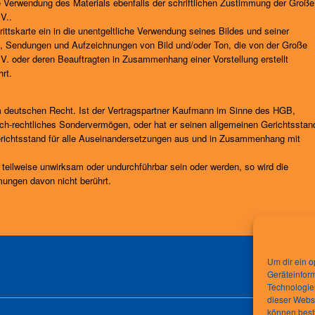
 Verwendung des Materials ebenfalls der schriftlichen Zustimmung der Große
V..
rittskarte ein in die unentgeltliche Verwendung seines Bildes und seiner
n, Sendungen und Aufzeichnungen von Bild und/oder Ton, die von der Große
. oder deren Beauftragten in Zusammenhang einer Vorstellung erstellt
rt.
em deutschen Recht. Ist der Vertragspartner Kaufmann im Sinne des HGB,
tlich-rechtliches Sondervermögen, oder hat er seinen allgemeinen Gerichtsstan
Gerichtsstand für alle Auseinandersetzungen aus und in Zusammenhang mit
eilweise unwirksam oder undurchführbar sein oder werden, so wird die
ungen davon nicht berührt.
Um dir ein o
Geräteinfor
Technologien
dieser Websi
können best