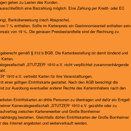
ungen gehen zu Lasten des Kunden.
ausschließlich eine Barzahlung möglich. Eine Zahlung per Kredit- oder EC
ung), Banküberweisung (nach Absprache).
r von 7 % enthalten. Sollte im Kartenpreis ein Gastronomieanteil enthalten sein
euersatz von 19 %. Die genauen Preisbestandteile sind der Rechnung zu
kgaberecht gemäß § 312 b BGB. Die Kartenbestellung ist damit bindend und
 Karten.
valsgesellschaft „STUTZER“ 1910 e.V. nicht verpflichtet zusammenhängende
ahl.
 1910 e.V. vertreibt Karten für ihre Veranstalltungen.
mit einer gültigen Eintrittskarte gestattet. Nach den AGB berechtigt die
r und zur Ausübung eventueller anderer Rechte des Karteninhabers nach den
rboten Eintrittskarten an dritte Personen zu übertragen und dafür ein Entgelt
nheimer Karnevalsgesellschaft „STUTZER“ 1910 e.V. gezahlte oder zu
Kaufvertrag zwischen Kartenerwerber und Große Bornheimer
abhängig bestehen. Gleichfalls dürfen Eintrittskarten der Große Bornheimer
 das Internet angeboten und weiterverkauft werden.