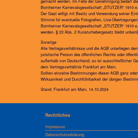
gemacht werden. Im Falle der Genehmigung bedarf die
Bornheimer Karnevalsgesellschaft „STUTZER“ 1910 e.
Der Gast willigt mit Besitz und Verwendung seiner Eint
Stimme für eventuelle Fotografien, Live-Übertragunge
Bornheimer Karnevalsgesellschaft „STUTZER“ 1910 e.V
werden. § 23 Abs. 2 Kunsturhebergesetz bleibt unberüh
Sonstige
Alle Vertragsverhältnisse und die AGB unterliegen d
juristische Person des öffentlichen Rechts oder öffen
außerhalb von Deutschland, so ist ausschließlicher 
dem Vertragsverhältnis Frankfurt am Main.
Sollten einzelne Bestimmungen dieser AGB ganz oder t
Wirksamkeit und Durchführbarkeit der übrigen Bestimm
Stand: Frankfurt am Main, 14.10.2024
Rechtliches
Impressum
Datenschutzerklärung