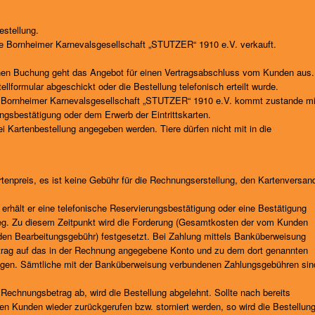
estellung.
e Bornheimer Karnevalsgesellschaft „STUTZER“ 1910 e.V. verkauft.
schen Buchung geht das Angebot für einen Vertragsabschluss vom Kunden aus.
llformular abgeschickt oder die Bestellung telefonisch erteilt wurde.
 Bornheimer Karnevalsgesellschaft „STUTZER“ 1910 e.V. kommt zustande mi
ngsbestätigung oder dem Erwerb der Eintrittskarten.
i Kartenbestellung angegeben werden. Tiere dürfen nicht mit in die
artenpreis, es ist keine Gebühr für die Rechnungserstellung, den Kartenversan
erhält er eine telefonische Reservierungsbestätigung oder eine Bestätigung
eg. Zu diesem Zeitpunkt wird die Forderung (Gesamtkosten der vom Kunden
lenden Bearbeitungsgebühr) festgesetzt. Bei Zahlung mittels Banküberweisung
trag auf das in der Rechnung angegebene Konto und zu dem dort genannten
folgen. Sämtliche mit der Banküberweisung verbundenen Zahlungsgebühren sin
echnungsbetrag ab, wird die Bestellung abgelehnt. Sollte nach bereits
den Kunden wieder zurückgerufen bzw. storniert werden, so wird die Bestellun