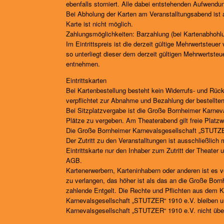
ebenfalls storniert. Alle dabei entstehenden Aufwend
Bei Abholung der Karten am Veranstalltungsabend ist 
Karte ist nicht möglich.
Zahlungsmöglichkeiten: Barzahlung (bei Kartenabhohl
Im Eintrittspreis ist die derzeit gültige Mehrwertsteue
so unterliegt dieser dem derzeit gültigen Mehrwertst
entnehmen.
Eintrittskarten
Bei Kartenbestellung besteht kein Widerrufs- und Rüc
verpflichtet zur Abnahme und Bezahlung der bestellten
Bei Sitzplatzvergabe ist die Große Bornheimer Karne
Plätze zu vergeben. Am Theaterabend gilt freie Platzw
Die Große Bornheimer Karnevalsgesellschaft „STUTZER“
Der Zutritt zu den Veranstalltungen ist ausschließlich 
Eintrittskarte nur den Inhaber zum Zutritt der Theate
AGB.
Kartenerwerbern, Karteninhabern oder anderen ist es ve
zu verlangen, das höher ist als das an die Große Bor
zahlende Entgelt. Die Rechte und Pflichten aus dem 
Karnevalsgesellschaft „STUTZER“ 1910 e.V. bleiben un
Karnevalsgesellschaft „STUTZER“ 1910 e.V. nicht über