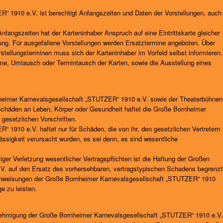
“ 1910 e.V. ist berechtigt Anfangszeiten und Daten der Vorstellungen, auch
nfangszeiten hat der Karteninhaber Anspruch auf eine Eintrittskarte gleicher
llung. Für ausgefallene Vorstellungen werden Ersatztermine angeboten. Über
tellungsterminen muss sich der Karteninhaber im Vorfeld selbst informieren.
me, Umtausch oder Termintausch der Karten, sowie die Ausstellung eines
rnheimer Karnevalsgesellschaft „STUTZER“ 1910 e.V. sowie der Theaterbühnen
e Schäden an Leben, Körper oder Gesundheit haftet die Große Bornheimer
gesetzlichen Vorschriften.
 1910 e.V. haftet nur für Schäden, die von ihr, den gesetzlichen Vertretern
lässigkeit verursacht wurden, es sei denn, es sind wesentliche
ger Verletzung wesentlicher Vertragspflichten ist die Haftung der Großen
. auf den Ersatz des vorhersehbaren, vertragstypischen Schadens begrenzt
en Anweisungen der Große Bornheimer Karnevalsgesellschaft „STUTZER“ 1910
e zu leisten.
enehmigung der Große Bornheimer Karnevalsgesellschaft „STUTZER“ 1910 e.V.