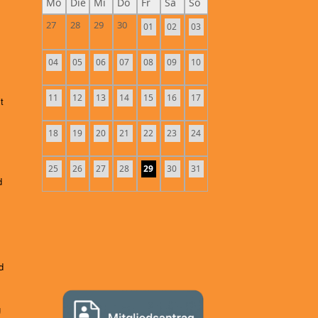
Mo
Die
Mi
Do
Fr
Sa
So
27
28
29
30
01
02
03
04
05
06
07
08
09
10
11
12
13
14
15
16
17
t
18
19
20
21
22
23
24
25
26
27
28
29
30
31
d
d
g