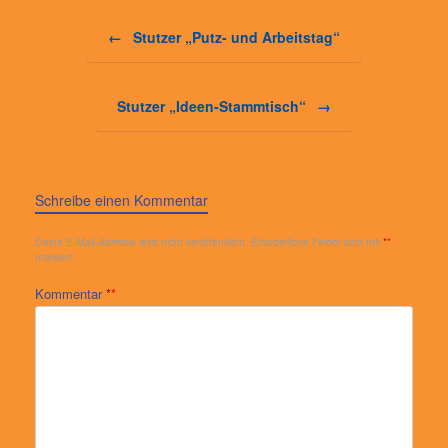
Beitragsnavigation
←
Stutzer „Putz- und Arbeitstag“
Stutzer „Ideen-Stammtisch“
→
Schreibe einen Kommentar
Deine E-Mail-Adresse wird nicht veröffentlicht.
Erforderliche Felder sind mit
*
markiert
Kommentar
*