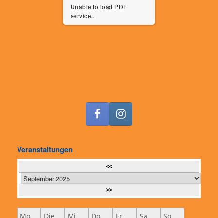
Unable to load PDF
service..
Veranstaltungen
<<
>>
Mo
Die
Mi
Do
Fr
Sa
So