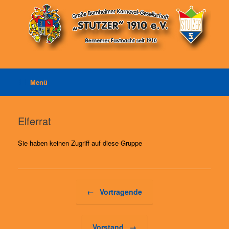
Zum
Inhalt
springen
Menü
Elferrat
Sie haben keinen Zugriff auf diese Gruppe
Beitragsnavigation
←
Vortragende
Vorstand
→