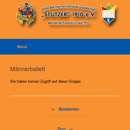
Zum
Inhalt
springen
Menü
Männerballett
Sie haben keinen Zugriff auf diese Gruppe
Beitragsnavigation
←
Senatoren
Duo
→