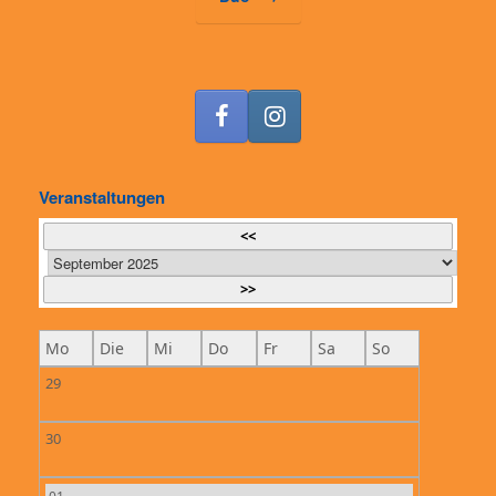
Veranstaltungen
<<
>>
Mo
Die
Mi
Do
Fr
Sa
So
29
30