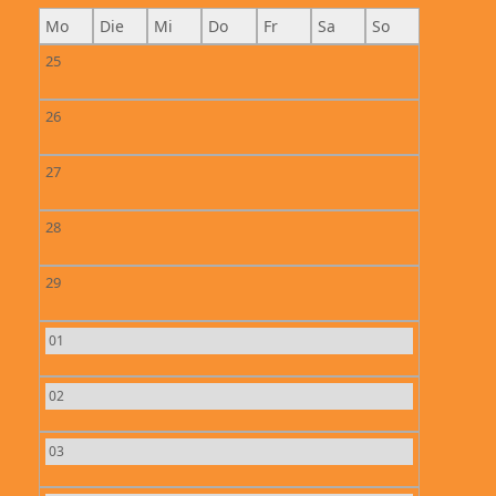
Mo
Die
Mi
Do
Fr
Sa
So
25
26
27
28
29
01
02
03