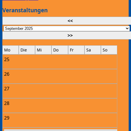
Veranstaltungen
<<
>>
Mo
Die
Mi
Do
Fr
Sa
So
25
26
27
28
29