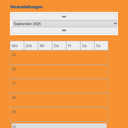
Veranstaltungen
<<
>>
Mo
Die
Mi
Do
Fr
Sa
So
25
26
27
28
29
01