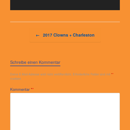
Beitragsnavigation
←
2017 Clowns + Charleston
Schreibe einen Kommentar
Deine E-Mail-Adresse wird nicht veröffentlicht.
Erforderliche Felder sind mit
*
markiert
Kommentar
*