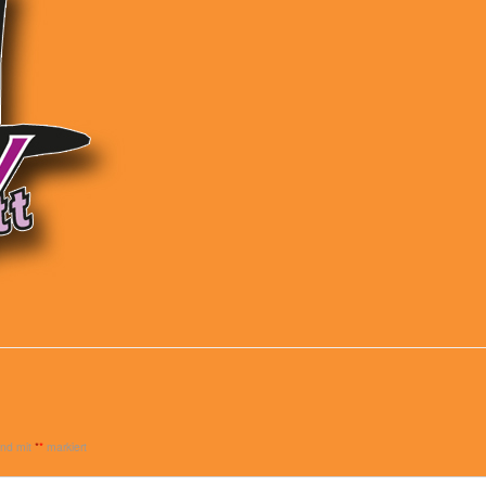
sind mit
*
markiert