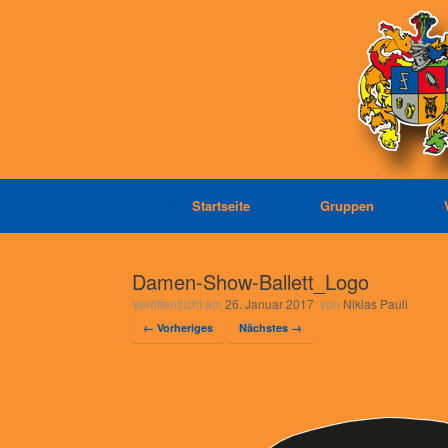
Zum
Inhalt
springen
Startseite
Gruppen
Damen-Show-Ballett_Logo
Veröffentlicht am
26. Januar 2017
von
Niklas Pauli
← Vorheriges
Nächstes →